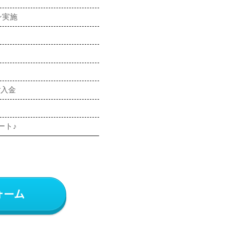
ン実施
ご入金
ート♪
ォーム