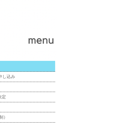
申し込み
決定
制）